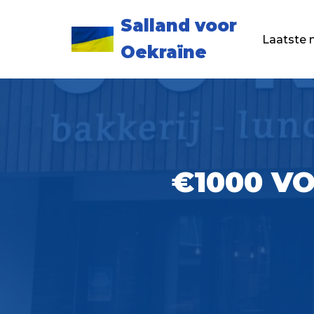
Salland voor
Ga
Laatste 
Oekraïne
naar
de
inhoud
€1000 V